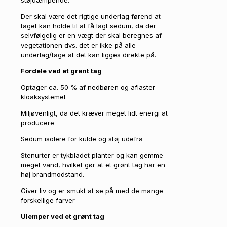
støjdæmpende.
Der skal være det rigtige underlag førend at
taget kan holde til at få lagt sedum, da der
selvfølgelig er en vægt der skal beregnes af
vegetationen dvs. det er ikke på alle
underlag/tage at det kan ligges direkte på.
Fordele ved et grønt tag
Optager ca. 50 % af nedbøren og aflaster
kloaksystemet
Miljøvenligt, da det kræver meget lidt energi at
producere
Sedum isolere for kulde og støj udefra
Stenurter er tykbladet planter og kan gemme
meget vand, hvilket gør at et grønt tag har en
høj brandmodstand.
Giver liv og er smukt at se på med de mange
forskellige farver
Ulemper ved et grønt tag