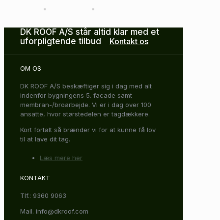
DK ROOF A/S står altid klar med et
uforpligtende tilbud
Kontakt os
OM OS
DK ROOF A/S beskæftiger sig i dag med alt
indenfor bygningens 5. facade samt
membran-/broarbejde. Vi er i dag over 100
ansatte, hvor størstedelen er tagdækkere.
Kort fortalt så brænder vi for at kunne få lov
til at lave dit tag.
Læs mere her
KONTAKT
Tlf.: 9360 9063
Mail. info@dkroof.com