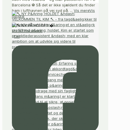
Barcelona ⚽ Så det er ikke sjældent du finder
ham i lufthavnen på vej syd på.
...
Vis mere
Vis
mindre
Vis på Facebook
·
Del