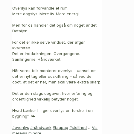
Ovenlys kan forvandle et rum.
Mere dagslys. Mere liv. Mere energi.
Men for os handler det også om noget andet:
Detaljen.
For det er ikke selve vinduet, der afgør
kvaliteten.
Det er inddækningen. Overgangene.
Samlingerne. Håndværket.
Når vores folk monterer ovenlys – uanset om
det er nyt tag eller udskiftning – så ved de
godt, at det er her, man skal være ekstra skarp.
Det er den slags opgaver, hvor erfaring og
ordentlighed virkelig betyder noget.
Hvad tænker I – gør ovenlys en forskel i en
bygning? 🌤️
#ovenlys
#håndværk
#tagpap
#stolthed
...
Vis
mere
Vis mindre