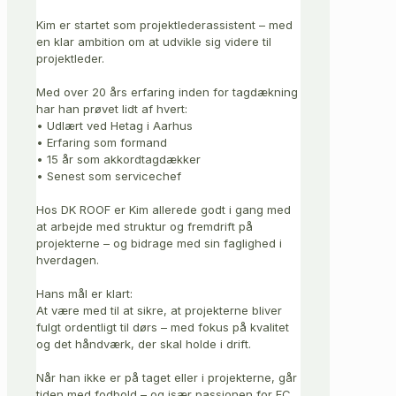
Kim er startet som projektlederassistent – med
en klar ambition om at udvikle sig videre til
projektleder.
Med over 20 års erfaring inden for tagdækning
har han prøvet lidt af hvert:
• Udlært ved Hetag i Aarhus
• Erfaring som formand
• 15 år som akkordtagdækker
• Senest som servicechef
Hos DK ROOF er Kim allerede godt i gang med
at arbejde med struktur og fremdrift på
projekterne – og bidrage med sin faglighed i
hverdagen.
Hans mål er klart:
At være med til at sikre, at projekterne bliver
fulgt ordentligt til dørs – med fokus på kvalitet
og det håndværk, der skal holde i drift.
Når han ikke er på taget eller i projekterne, går
tiden med fodbold – og især passionen for FC