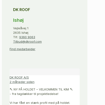
DK ROOF
Ishøj
Vejleåvej 1
2635 Ishøj
Tlf.:
9360 9063
Tilbud@dkroof.com
Find medarbejder
DK ROOF A/S
2 måneder siden
🔨 NY PÅ HOLDET – VELKOMMEN TIL KIM 🔨
- fra tagdækker til projektledelse!
Vi har fået en stærk profil med på holdet.