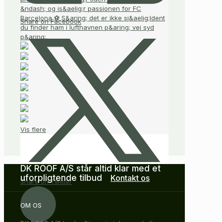
Share on Facebook
Vis flere
DK ROOF A/S står altid klar med et
uforpligtende tilbud
Kontakt os
Share on Twitter
OM OS