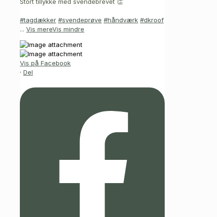
Stort tillykke med svendebrevet 👏
#tagdækker
#svendeprøve
#håndværk
#dkroof
...
Vis mere
Vis mindre
Vis på Facebook
·
Del