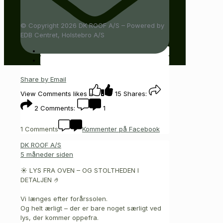
© Copyright 2026 DK ROOF A/S – Powered by
EDB Centret, Holstebro A/S
Share by Email
View Comments
likes
15
Shares:
2
Comments:
1
1 Comments
Kommenter på Facebook
DK ROOF A/S
5 måneder siden
☀️ LYS FRA OVEN – OG STOLTHEDEN I
DETALJEN 🤌
Vi længes efter forårssolen.
Og helt ærligt – der er bare noget særligt ved
lys, der kommer oppefra.