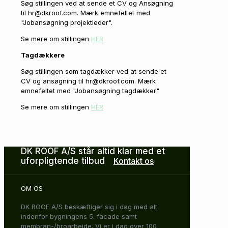
Søg stillingen ved at sende et CV og Ansøgning
til hr@dkroof.com. Mærk emnefeltet med
"Jobansøgning projektleder".
Se mere om stillingen
HER
Tagdækkere
Søg stillingen som tagdækker ved at sende et
CV og ansøgning til hr@dkroof.com. Mærk
emnefeltet med "Jobansøgning tagdækker"
Se mere om stillingen
HER
DK ROOF A/S står altid klar med et
uforpligtende tilbud
Kontakt os
OM OS
DK ROOF A/S beskæftiger sig i dag med alt
indenfor bygningens 5. facade samt
membran-/broarbejde. Vi er i dag over 100