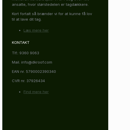
ansatte, hvor størstedelen er tagdækkere.
Kort fortalt så brænder vi for at kunne få lov
til at lave dit tag.
Læs mere her
KONTAKT
Tlf.: 9360 9063
Mail. info@dkroof.com
EAN nr. 5790002390340
CVR nr. 37926434
Find mere her